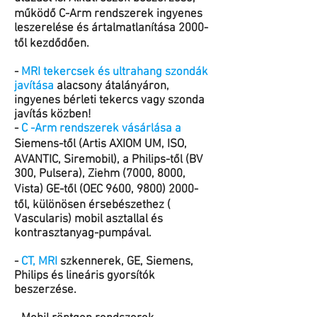
működő C-Arm rendszerek ingyenes
leszerelése és ártalmatlanítása 2000-
től kezdődően.
-
MRI tekercsek és ultrahang szondák
javítása
alacsony átalányáron,
ingyenes bérleti tekercs vagy szonda
javítás közben!
-
C -Arm rendszerek vásárlása a
Siemens-től (Artis AXIOM UM, ISO,
AVANTIC, Siremobil), a Philips-től (BV
300, Pulsera), Ziehm (7000, 8000,
Vista) GE-től (OEC 9600,
9800) 2000
-
től, különösen érsebészethez (
Vascularis) mobil asztallal és
kontrasztanyag-pumpával.
-
CT, MRI
szkennerek, GE, Siemens,
Philips és lineáris gyorsítók
beszerzése.