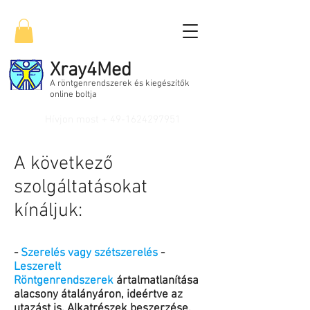
Xray4Med
A röntgenrendszerek és kiegészítők
online boltja
Hívjon most +
49-1624297951
A következő
szolgáltatásokat
kínáljuk:
-
Szerelés vagy szétszerelés
-
Leszerelt
Röntgenrendszerek
ártalmatlanítása
alacsony átalányáron, ideértve az
utazást is. Alkatrészek beszerzése,