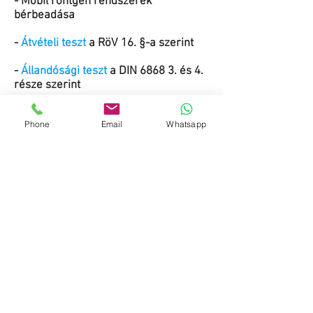
- Mobil röntgen rendszerek
bérbeadása
-
Átvételi teszt
a RöV 16. §-a szerint
-
Állandósági teszt
a DIN 6868 3. és 4.
része szerint
-
Monitor átvételi teszt
a DIN 6868 57.,
Phone
Email
Whatsapp
157. része szerint
Do Not Sell My Personal Information
Lépjen kapcsolatba
Tel .: +
49-1624297951
Fax: +
49-911-953 99 155
info@website.com
Fizetési módok