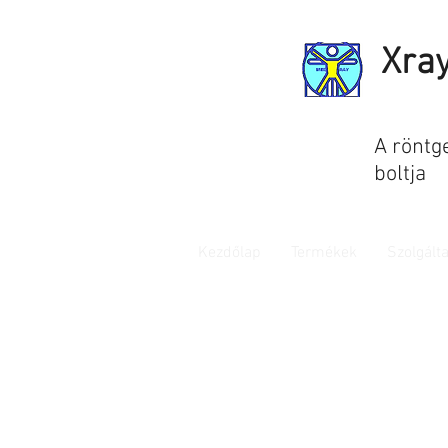
Xra
A röntg
boltja
Kezdőlap
Termékek
Szolgált