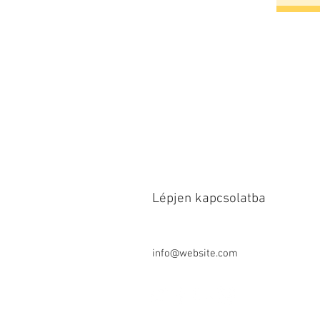
Lépjen kapcsolatba
Tel .: + 49-1624297951
Fax: + 49-911-953 99 155
info@website.com