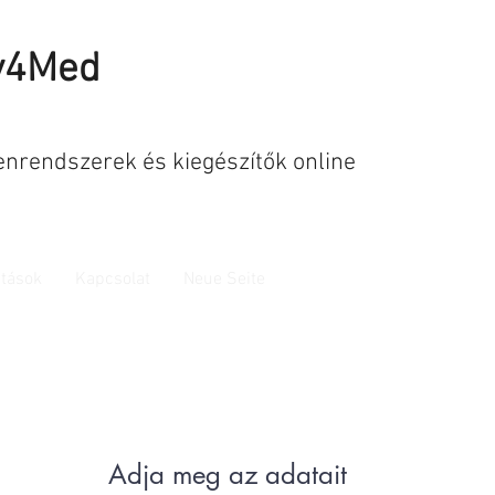
y4Med
enrendszerek és kiegészítők online
atások
Kapcsolat
Neue Seite
Adja meg az adatait